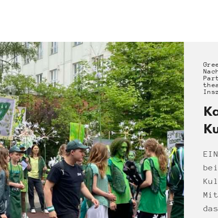
Gre
Nac
Par
the
Ins
Ka
Ku
EI
be
Ku
Mi
da